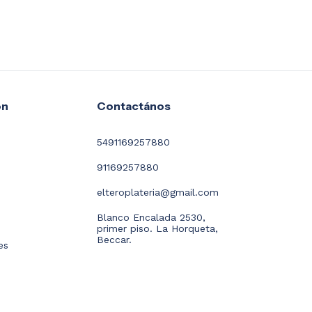
ón
Contactános
5491169257880
91169257880
elteroplateria@gmail.com
Blanco Encalada 2530,
primer piso. La Horqueta,
Beccar.
es