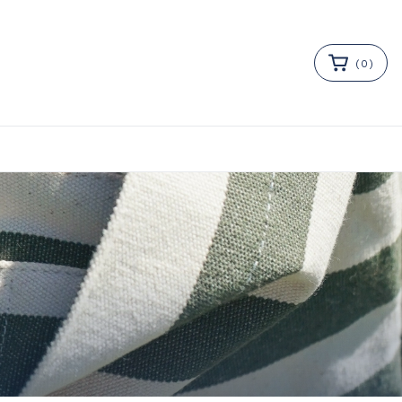
(
0
)